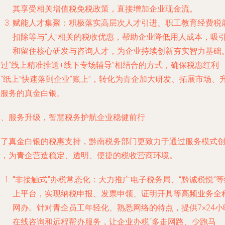
其享受相关增值税免税政策，直接增加企业现金流。
赋能人才集聚
：积极落实高层次人才引进、职工教育经费税
扣除等与“人”相关的税收优惠，帮助企业降低用人成本，吸
和留住核心研发与咨询人才，为企业持续创新夯实智力基础
通过“线上精准推送+线下专场辅导”相结合的方式，确保税惠红利
“纸上”快速落到企业“账上”，转化为青企加大研发、拓展市场、
级服务的真金白银。
二、服务升级，智慧税务护航企业稳健前行
除了真金白银的税惠支持，黔南税务部门更致力于通过服务模式
新，为青企营造稳定、透明、便捷的税收营商环境。
“非接触式”办税常态化
：大力推广电子税务局、“黔诚税悦”等
上平台，实现纳税申报、发票申领、证明开具等高频业务全
网办。针对青企员工年轻化、熟悉网络的特点，提供7×24小
在线咨询和远程帮办服务，让企业办税“多走网路、少跑马