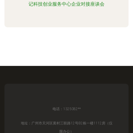
记科技创业服务中心企业对接座谈会
电话：1325082**
地址：广州市天河区黄村三联路12号B2栋一楼1112房（仅
限办公）