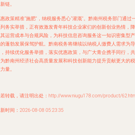
创新链。
惠政策精准“施肥”，纳税服务悉心“灌溉”。黔南州税务部门通过
系列务实举措，正有效激发青年科技企业家们的创新创业热情，
低其运营成本与合规风险，为科技信息咨询服务这一知识密集型
业的蓬勃发展保驾护航。黔南税务将继续以纳税人缴费人需求为
向，持续优化服务举措，落实优惠政策，与广大青企携手同行，
同为黔南州经济社会高质量发展和科技创新能力提升贡献更大的
务力量。
若转载，请注明出处：http://www.niugu178.com/product/62.htm
新时间：2026-08-08 05:23:35