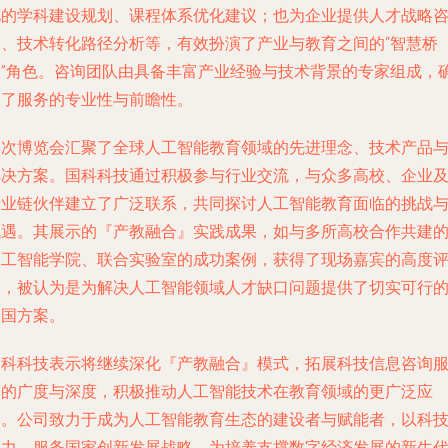
化的学科建设规划、课程体系优化建议；也为企业提供人才战略
询、技术转化路径分析等，有效扮演了产业与教育之间的“智慧桥
梁”角色。咨询团队由具备丰富产业经验与技术背景的专家组成，
保了服务的专业性与前瞻性。
本次博览会汇聚了全球人工智能教育领域的先进理念、技术产品
解决方案。国科科技通过积极参与行业交流，与众多高校、企业
产业链伙伴建立了广泛联系，共同探讨人工智能教育面临的挑战
机遇。其展示的『产教融合』实践成果，如与多所高校合作共建
人工智能学院、联合实验室的成功案例，获得了现场嘉宾的高度
价，被认为是为解决人工智能领域人才缺口问题提供了切实可行
中国方案。
国科科技表示将继续深化『产教融合』模式，拓展科技信息咨询
务的广度与深度，积极推动人工智能技术在教育领域的更广泛应
用。公司致力于成为人工智能教育生态的建设者与赋能者，以科
之力，服务国家创新发展战略，为培养支撑数字经济发展的新生