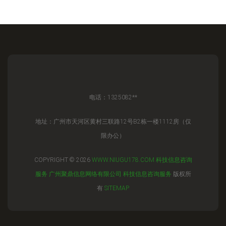
电话：1325082**
地址：广州市天河区黄村三联路12号B2栋一楼1112房（仅
限办公）
COPYRIGHT © 2026
WWW.NIUGU178.COM
科技信息咨询
服务
广州聚鼎信息网络有限公司
科技信息咨询服务
版权所
有
SITEMAP