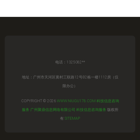
电话：1325082**
地址：广州市天河区黄村三联路12号B2栋一楼1112房（仅
限办公）
COPYRIGHT © 2026
WWW.NIUGU178.COM
科技信息咨询
服务
广州聚鼎信息网络有限公司
科技信息咨询服务
版权所
有
SITEMAP