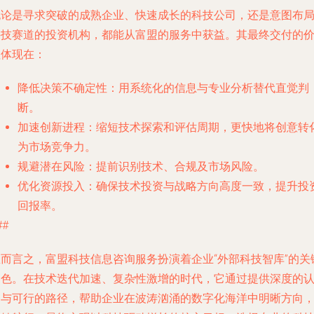
无论是寻求突破的成熟企业、快速成长的科技公司，还是意图布
科技赛道的投资机构，都能从富盟的服务中获益。其最终交付的
值体现在：
降低决策不确定性
：用系统化的信息与专业分析替代直觉判
断。
加速创新进程
：缩短技术探索和评估周期，更快地将创意转
为市场竞争力。
规避潜在风险
：提前识别技术、合规及市场风险。
优化资源投入
：确保技术投资与战略方向高度一致，提升投
回报率。
##
总而言之，富盟科技信息咨询服务扮演着企业“外部科技智库”的关
角色。在技术迭代加速、复杂性激增的时代，它通过提供深度的
知与可行的路径，帮助企业在波涛汹涌的数字化海洋中明晰方向